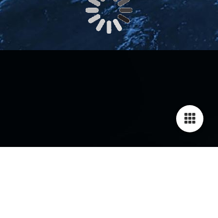
Cookie-Einstellungen
Diese Webseite verwendet Cookies, um Besuchern ein optimales
Nutzererlebnis zu bieten. Bestimmte Inhalte von Drittanbietern werden
nur angezeigt, wenn die entsprechende Option aktiviert ist. Die
Datenverarbeitung kann dann auch in einem Drittland erfolgen.
Weitere Informationen hierzu in der Datenschutzerklärung.
Technisch notwendige