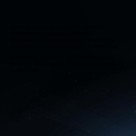
Hinweis: Da wir diese Bücher für einen
Drittanbieter veräußern, fallen die
Versankosten an. Diese sind nicht im Shop
ersichtlich und werden zusätzlich berechnet.
Alternative: Bestellen, ohne Versankosten
bezahlen und beim 40. TdR in Neubrandenburg
mitnehmen.