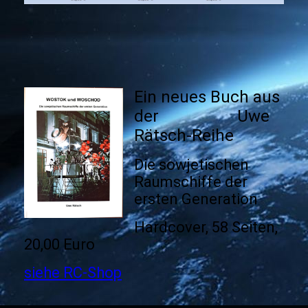
Ein neues Buch aus
der Uwe
Rätsch-Reihe
Die sowjetischen
Raumschiffe der
ersten Generation
Hardcover, 58 Seiten,
20,00 Euro
siehe RC-Shop