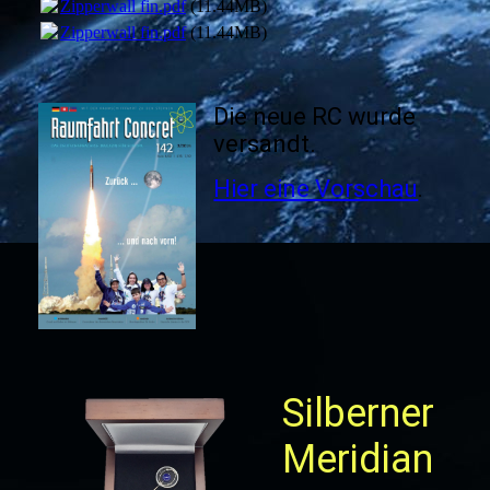
Zipperwall fin.pdf
(11.44MB)
Zipperwall fin.pdf
(11.44MB)
Die neue RC wurde
versandt.
Hier eine Vorschau
.
Silberner
Meridian