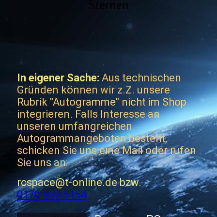
Sternen
In eigener Sache:
Aus technischen
Gründen können wir z.Z. unsere
Rubrik "Autogramme" nicht im Shop
integrieren. Falls Interesse an
unseren umfangreichen
Autogrammangeboten besteht,
schicken Sie uns eine Mail oder rufen
Sie uns an:
rcspace@t-online.de bzw.
0170-833 5154