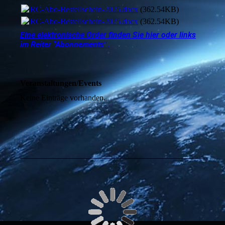
RC-Abo-Bestellschein-2025.docx
(362.54KB)
RC-Abo-Bestellschein-2025.docx
(362.54KB)
Eine elektronische Order finden Sie hier oder links
im Reiter "Abonnements
".
Veranstaltungen/Events
Keine Einträge vorhanden.