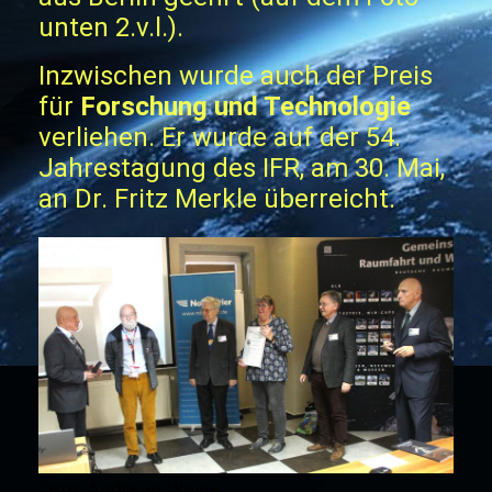
unten 2.v.l.).
Inzwischen wurde auch der Preis
für
Forschung und Technologie
verliehen. Er wurde auf der 54.
Jahrestagung des IFR, am 30. Mai,
an Dr. Fritz Merkle überreicht.
F
oto:
Andreas Weise