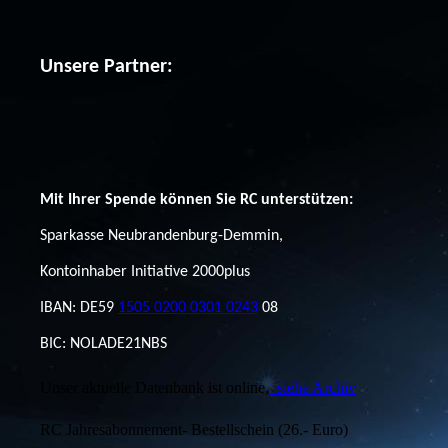
Unsere Partner:
Mit Ihrer Spende können Sie RC unterstützen:
Sparkasse Neubrandenburg-Demmin,
Kontoinhaber Initiative 2000plus
IBAN: DE59
1505 0200 0301 0243
08
BIC: NOLADE21NBS
Unser aktuelle Datenbank ist online,
siehe Archiv
RC Jahresabonnement- Bestellschein (26.- Euro)