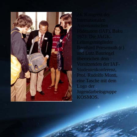
24. Kongress der
Internationalen
Astronautischen
Föderation (IAF), Baku
1973: Die JAGK-
Leitungsmitglieder
Bernhard Priesemuth (r.)
und Lutz Bauriegel
überreichen dem
Vorsitzenden der IAF-
Studentenkonferenz,
Prof. Rudolfo Monti,
eine Tasche mit dem
Logo der
Jugendarbeitsgruppe
KOSMOS.