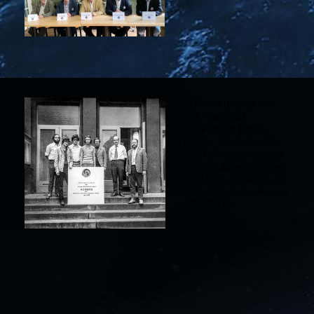
JAGK-Aktivisten vor
der Archenhold-
Sternwarte in Berlin
Treptow. Sie betreuten
einen Informationsstand
der Jugendarbeitsgruppe
KOSMOS anlässlich der
Weltfestspiele der Jugend
im Juli 1973.