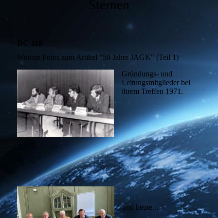
Sternen
RC-118
Weitere Fotos zum Artikel "50 Jahre JAGK" (Teil 1)
Gründungs- und
Leitungsmitglieder bei
ihrem Treffen 1971.
und heute...