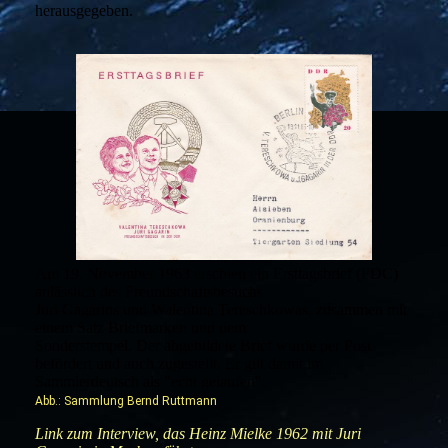
herausgegeben.
Am 19. November 1963 erschien ein Ersttagsbrief (FDC)
anlässlich des Freundschaftsbesuchs
Juri Gagarins und Walentina Tereschkowas, zusammen mit
einem Satz Briefmarken und dem
Sonderstempel. Der abgebildete Brief wurde per Post
befördert und auch zugestellt. Er gilt damit im
Sammlerdeutsch als "echt gelaufen".
Abb.: Sammlung Bernd Ruttmann
Link zum Interview, das Heinz Mielke 1962 mit Juri