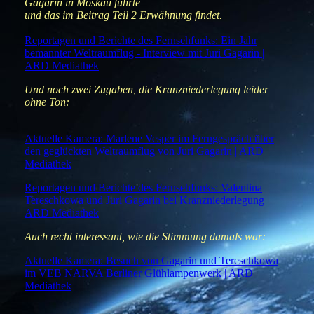
Gagarin in Moskau führte
und das im Beitrag Teil 2 Erwähnung findet.
Reportagen und Berichte des Fernsehfunks: Ein Jahr
bemannter Weltraumflug - Interview mit Juri Gagarin |
ARD Mediathek
Und noch zwei Zugaben, die Kranzniederlegung leider
ohne Ton:
Aktuelle Kamera: Marlene Vesper im Ferngespräch über
den geglückten Weltraumflug von Juri Gagarin | ARD
Mediathek
Reportagen und Berichte des Fernsehfunks: Valentina
Tereschkowa und Juri Gagarin bei Kranzniederlegung |
ARD Mediathek
Auch recht interessant, wie die Stimmung damals war:
Aktuelle Kamera: Besuch von Gagarin und Tereschkowa
im VEB NARVA Berliner Glühlampenwerk | ARD
Mediathek