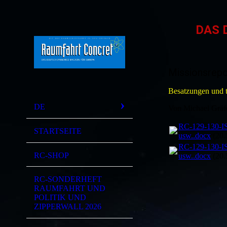
DAS 
Missionsrepo
Besatzungen und t
DE
Von Michael Gräf
RC-129-130-
STARTSEITE
usw..docx
(20
RC-129-130-
RC-SHOP
usw..docx
(20
RC-SONDERHEFT
RAUMFAHRT UND
POLITIK UND
ZIPPERWALL 2026