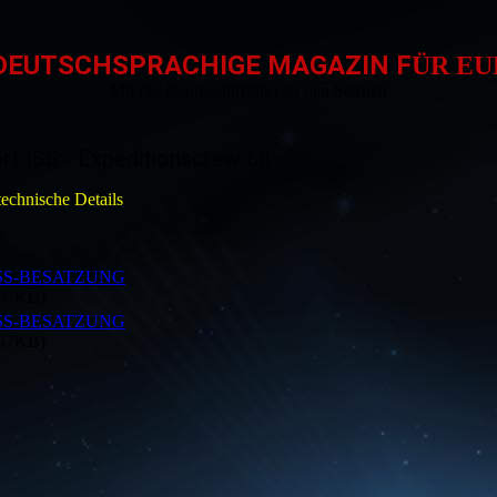
DEUTSCHSPRACHIGE MAGAZIN F
ÜR E
Mit der Raumschifffahrt zu den Sternen
rt ISS - Expeditionscrew 68
echnische Details
e
ISS-BESATZUNG
.57KB)
ISS-BESATZUNG
.57KB)