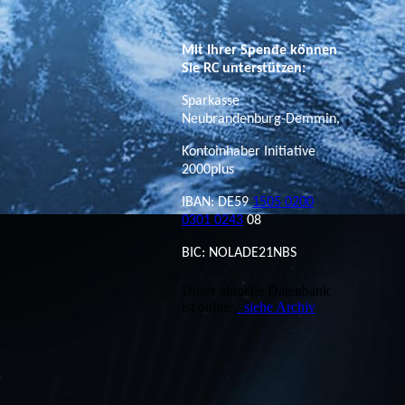
Mit Ihrer Spende können
Sie RC unterstützen:
Sparkasse
Neubrandenburg-Demmin,
Kontoinhaber Initiative
2000plus
IBAN: DE59
1505 0200
0301 0243
08
BIC: NOLADE21NBS
Unser aktuelle Datenbank
ist online,
siehe Archiv