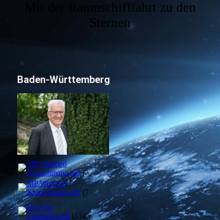
Mit der Raumschifffahrt zu den
Sternen
Baden-Württemberg
MP Winfried
Kretschmann.pdf
(75.09KB)
MP Winfried
Kretschmann.pdf
(75.09KB)
Dr. Fritz
Faulhaber.pdf
(134.51KB)