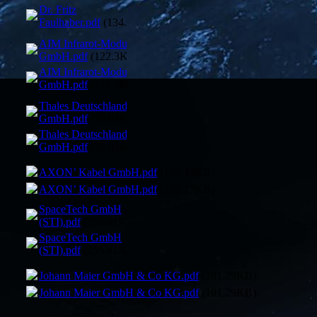
Dr. Fritz
Faulhaber.pdf
(134.51KB)
AIM Infrarot-Module
GmbH.pdf
(122.3KB)
AIM Infrarot-Module
GmbH.pdf
(122.3KB)
Thales Deutschland
GmbH.pdf
(70.93KB)
Thales Deutschland
GmbH.pdf
(70.93KB)
AXON’ Kabel GmbH.pdf
(132.37KB)
AXON’ Kabel GmbH.pdf
(132.37KB)
SpaceTech GmbH
(STI).pdf
(255.41KB)
SpaceTech GmbH
(STI).pdf
(255.41KB)
Johann Maier GmbH & Co KG.pdf
(101.29KB)
Johann Maier GmbH & Co KG.pdf
(101.29KB)