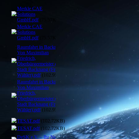
Merkle CAE
Solutions
GmbH.pdf
(75.57KB)
Merkle CAE
Solutions
GmbH.pdf
(75.57KB)
Raumfahrt in Backnang,
Von Maximilian
Friedrich,
Oberbürgermeister der
Stadt Backnang (Freie
Wähler).pdf
(102.95KB)
Raumfahrt in Backnang,
Von Maximilian
Friedrich,
Oberbürgermeister der
Stadt Backnang (Freie
Wähler).pdf
(102.95KB)
TESAT.pdf
(102.72KB)
TESAT.pdf
(102.72KB)
DeSK e.V. – Ihr Netzwerk für